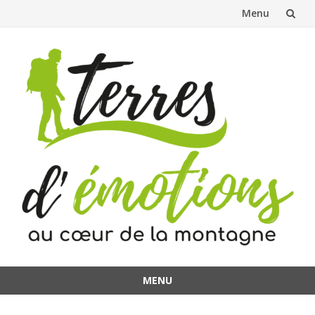
Menu
Aller
au
contenu
MENU
Aller