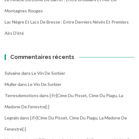
Montagnes Rouges
Lac Nègre Et Lacs De Bresse : Entre Derniers Névés Et Premiers
Airs D’été
Commentaires récents
Sylvaine
dans
Le Vin De Sorbier
Muller
dans
Le Vin De Sorbier
Terresdemotions
dans
[:fr]Cime Du Pisset, Cime Du Piagu, La
Madone De Fenestre[:]
Legrain
dans
[:fr]Cime Du Pisset, Cime Du Piagu, La Madone De
Fenestre[:]