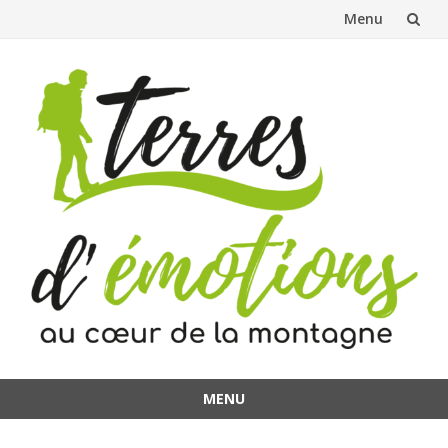
Menu
Aller
au
contenu
MENU
Aller