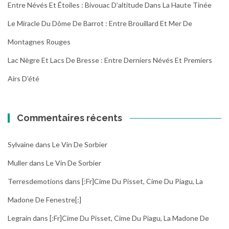
Entre Névés Et Étoiles : Bivouac D’altitude Dans La Haute Tinée
Le Miracle Du Dôme De Barrot : Entre Brouillard Et Mer De
Montagnes Rouges
Lac Nègre Et Lacs De Bresse : Entre Derniers Névés Et Premiers
Airs D’été
Commentaires récents
Sylvaine
dans
Le Vin De Sorbier
Muller
dans
Le Vin De Sorbier
Terresdemotions
dans
[:fr]Cime Du Pisset, Cime Du Piagu, La
Madone De Fenestre[:]
Legrain
dans
[:fr]Cime Du Pisset, Cime Du Piagu, La Madone De