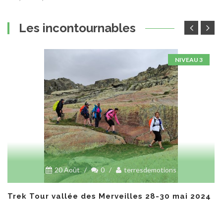
prix
prix
initial
actuel
Les incontournables
était :
est :
€90,00.
€70,00.
NIVEAU 3
20 Août
/
0
/
terresdemotions
Trek Tour vallée des Merveilles 28-30 mai 2024