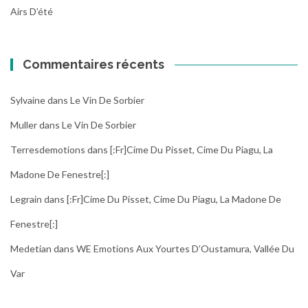
Airs D’été
Commentaires récents
Sylvaine
dans
Le Vin De Sorbier
Muller
dans
Le Vin De Sorbier
Terresdemotions
dans
[:fr]Cime Du Pisset, Cime Du Piagu, La
Madone De Fenestre[:]
Legrain
dans
[:fr]Cime Du Pisset, Cime Du Piagu, La Madone De
Fenestre[:]
Medetian
dans
WE Emotions Aux Yourtes D’Oustamura, Vallée Du
Var