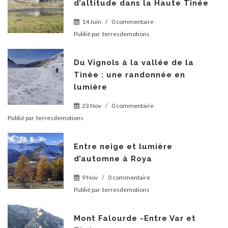
d’altitude dans la Haute Tinée
14 Juin
/
0 commentaire
Publié par
terresdemotions
Du Vignols à la vallée de la
Tinée : une randonnée en
lumière
23 Nov
/
0 commentaire
Publié par
terresdemotions
Entre neige et lumière
d’automne à Roya
9 Nov
/
0 commentaire
Publié par
terresdemotions
Mont Falourde -Entre Var et