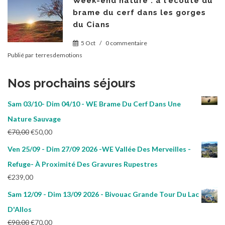
Week-end nature : à l’écoute du
brame du cerf dans les gorges
du Cians
5 Oct
/
0 commentaire
Publié par
terresdemotions
Nos prochains séjours
Sam 03/10- Dim 04/10 - WE Brame Du Cerf Dans Une
Nature Sauvage
Le
Le
€
70,00
€
50,00
prix
prix
Ven 25/09 - Dim 27/09 2026 -WE Vallée Des Merveilles -
initial
actuel
Refuge- À Proximité Des Gravures Rupestres
était :
est :
€70,00.
€50,00.
€
239,00
Sam 12/09 - Dim 13/09 2026 - Bivouac Grande Tour Du Lac
D'Allos
Le
Le
€
90,00
€
70,00