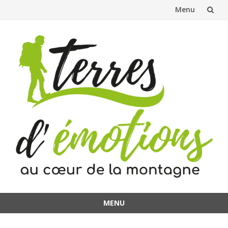
Menu
Aller
au
contenu
MENU
Aller