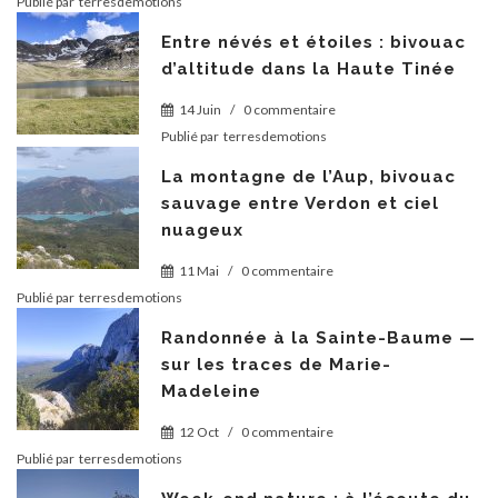
Publié par
terresdemotions
Entre névés et étoiles : bivouac
d’altitude dans la Haute Tinée
14 Juin
/
0 commentaire
Publié par
terresdemotions
La montagne de l’Aup, bivouac
sauvage entre Verdon et ciel
nuageux
11 Mai
/
0 commentaire
Publié par
terresdemotions
Randonnée à la Sainte-Baume —
sur les traces de Marie-
Madeleine
12 Oct
/
0 commentaire
Publié par
terresdemotions