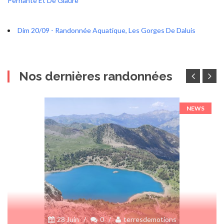
Pernante Et De Giaure
Dim 20/09 - Randonnée Aquatique, Les Gorges De Daluis
Nos dernières randonnées
NEWS
28 Juin
/
0
/
terresdemotions