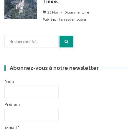
Tinée.
23 Nov
/
0 commentaire
Publié par
terresdemotions
Recherche
pour
:
Abonnez-vous à notre newsletter
Nom
Prénom
E-mail
*