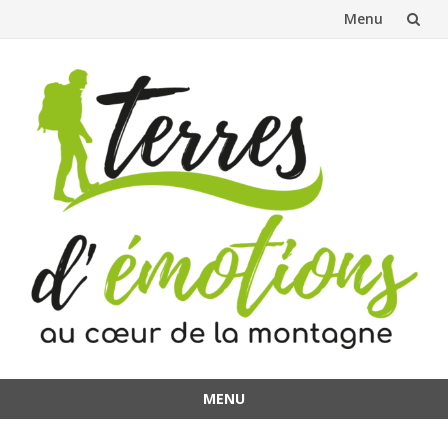
Menu
Aller
au
contenu
MENU
Aller