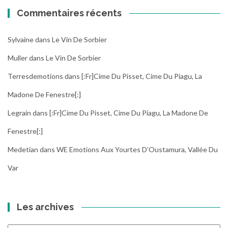
Commentaires récents
Sylvaine
dans
Le Vin De Sorbier
Muller
dans
Le Vin De Sorbier
Terresdemotions
dans
[:fr]Cime Du Pisset, Cime Du Piagu, La
Madone De Fenestre[:]
Legrain
dans
[:fr]Cime Du Pisset, Cime Du Piagu, La Madone De
Fenestre[:]
Medetian
dans
WE Emotions Aux Yourtes D’Oustamura, Vallée Du
Var
Les archives