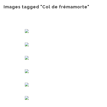
au
contenu
Images tagged "Col de frémamorte"