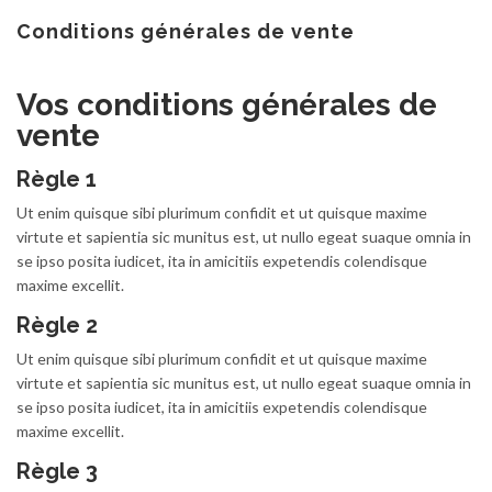
au
contenu
Conditions générales de vente
Vos conditions générales de
vente
Règle 1
Ut enim quisque sibi plurimum confidit et ut quisque maxime
virtute et sapientia sic munitus est, ut nullo egeat suaque omnia in
se ipso posita iudicet, ita in amicitiis expetendis colendisque
maxime excellit.
Règle 2
Ut enim quisque sibi plurimum confidit et ut quisque maxime
virtute et sapientia sic munitus est, ut nullo egeat suaque omnia in
se ipso posita iudicet, ita in amicitiis expetendis colendisque
maxime excellit.
Règle 3