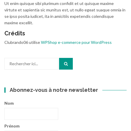
Ut enim quisque sibi plurimum confidit et ut quisque maxime
virtute et sapientia sic munitus est, ut nullo egeat suaque omnia in
se ipso posita iudicet, ita in amicitiis expetendis colendisque
maxime excellit.
Crédits
Clubrando06 utilise
WPShop e-commerce pour WordPress
Recherche
pour
:
Abonnez-vous à notre newsletter
Nom
Prénom