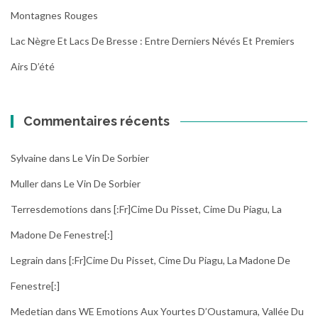
Montagnes Rouges
Lac Nègre Et Lacs De Bresse : Entre Derniers Névés Et Premiers
Airs D’été
Commentaires récents
Sylvaine
dans
Le Vin De Sorbier
Muller
dans
Le Vin De Sorbier
Terresdemotions
dans
[:fr]Cime Du Pisset, Cime Du Piagu, La
Madone De Fenestre[:]
Legrain
dans
[:fr]Cime Du Pisset, Cime Du Piagu, La Madone De
Fenestre[:]
Medetian
dans
WE Emotions Aux Yourtes D’Oustamura, Vallée Du