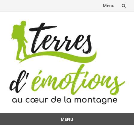
Menu
Aller
au
contenu
MENU
Aller