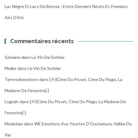
Lac Nègre Et Lacs De Bresse : Entre Derniers Névés Et Premiers
Airs D’été
Commentaires récents
Sylvaine
dans
Le Vin De Sorbier
Muller
dans
Le Vin De Sorbier
Terresdemotions
dans
[:fr]Cime Du Pisset, Cime Du Piagu, La
Madone De Fenestre[:]
Legrain
dans
[:fr]Cime Du Pisset, Cime Du Piagu, La Madone De
Fenestre[:]
Medetian
dans
WE Emotions Aux Yourtes D’Oustamura, Vallée Du
Var