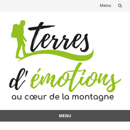
Menu
Aller
au
contenu
MENU
Aller