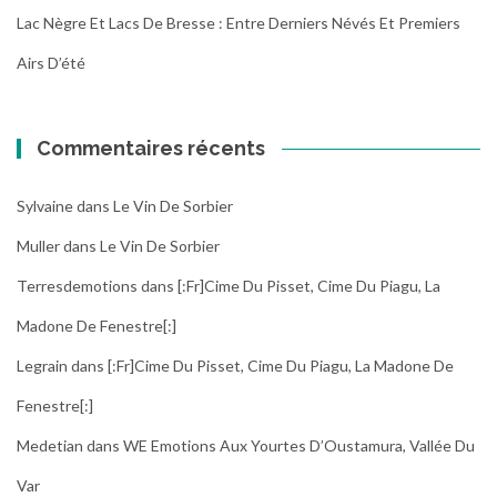
Lac Nègre Et Lacs De Bresse : Entre Derniers Névés Et Premiers
Airs D’été
Commentaires récents
Sylvaine
dans
Le Vin De Sorbier
Muller
dans
Le Vin De Sorbier
Terresdemotions
dans
[:fr]Cime Du Pisset, Cime Du Piagu, La
Madone De Fenestre[:]
Legrain
dans
[:fr]Cime Du Pisset, Cime Du Piagu, La Madone De
Fenestre[:]
Medetian
dans
WE Emotions Aux Yourtes D’Oustamura, Vallée Du
Var