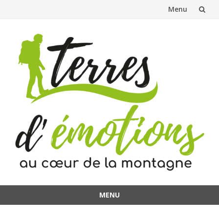
Menu
Aller
au
contenu
MENU
Aller