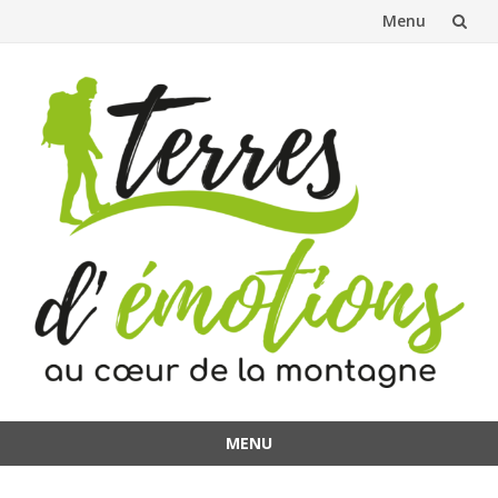
Menu
Aller
au
contenu
MENU
Aller