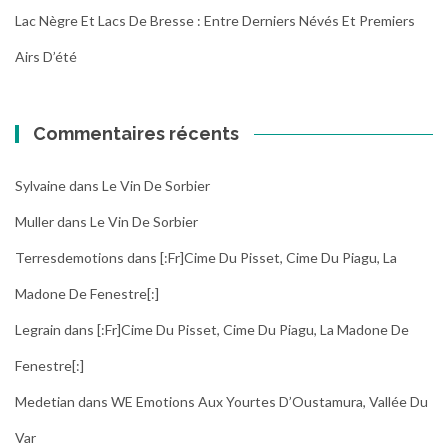
Lac Nègre Et Lacs De Bresse : Entre Derniers Névés Et Premiers
Airs D’été
Commentaires récents
Sylvaine
dans
Le Vin De Sorbier
Muller
dans
Le Vin De Sorbier
Terresdemotions
dans
[:fr]Cime Du Pisset, Cime Du Piagu, La
Madone De Fenestre[:]
Legrain
dans
[:fr]Cime Du Pisset, Cime Du Piagu, La Madone De
Fenestre[:]
Medetian
dans
WE Emotions Aux Yourtes D’Oustamura, Vallée Du
Var