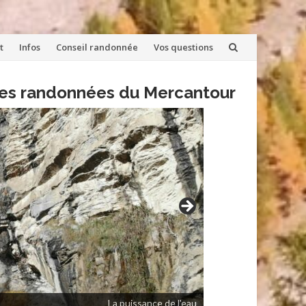
t
Infos
Conseil randonnée
Vos questions
lles randonnées du Mercantour
La puissance de l'eau