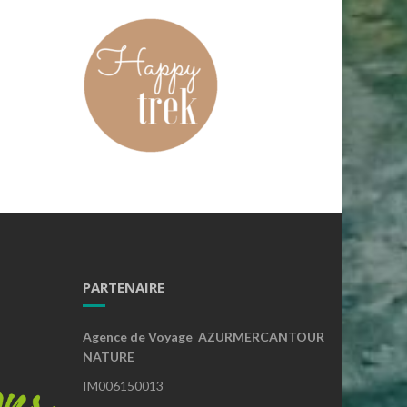
PARTENAIRE
Agence de Voyage AZURMERCANTOUR
NATURE
IM006150013