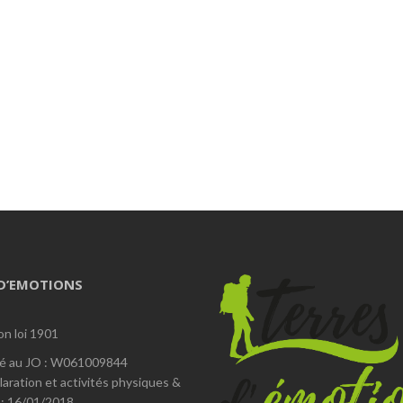
 D’EMOTIONS
on loi 1901
é au JO : W061009844
laration et activités physiques &
 : 16/01/2018