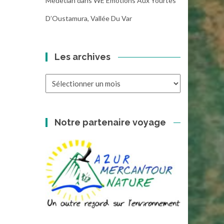
Medetian
dans
WE Emotions Aux Yourtes
D’Oustamura, Vallée Du Var
Les archives
Les
archives
Notre partenaire voyage