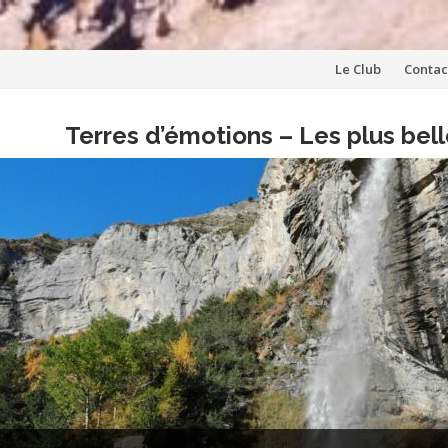
Aller
Le Club
Contac
au
Terres d’émotions – Les plus be
contenu