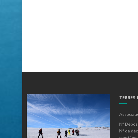
TERRES
Associati
N° Dépos
N° de déc
sportives