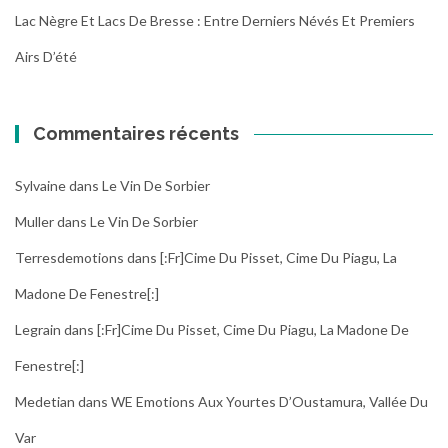
Lac Nègre Et Lacs De Bresse : Entre Derniers Névés Et Premiers
Airs D’été
Commentaires récents
Sylvaine
dans
Le Vin De Sorbier
Muller
dans
Le Vin De Sorbier
Terresdemotions
dans
[:fr]Cime Du Pisset, Cime Du Piagu, La
Madone De Fenestre[:]
Legrain
dans
[:fr]Cime Du Pisset, Cime Du Piagu, La Madone De
Fenestre[:]
Medetian
dans
WE Emotions Aux Yourtes D’Oustamura, Vallée Du
Var