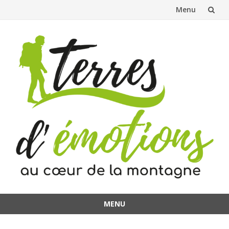
Menu
Aller
au
contenu
MENU
Aller