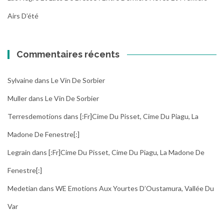
Airs D’été
Commentaires récents
Sylvaine
dans
Le Vin De Sorbier
Muller
dans
Le Vin De Sorbier
Terresdemotions
dans
[:fr]Cime Du Pisset, Cime Du Piagu, La
Madone De Fenestre[:]
Legrain
dans
[:fr]Cime Du Pisset, Cime Du Piagu, La Madone De
Fenestre[:]
Medetian
dans
WE Emotions Aux Yourtes D’Oustamura, Vallée Du
Var