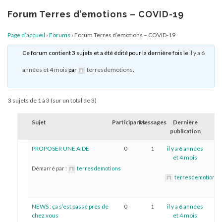
au
contenu
Forum Terres d’emotions – COVID-19
Page d’accueil
›
Forums
›
Forum Terres d’emotions – COVID-19
Ce forum contient 3 sujets et a été édité pour la dernière fois le
il y a 6
années et 4 mois
par
terresdemotions
.
3 sujets de 1 à 3 (sur un total de 3)
Sujet
Participants
Messages
Dernière
publication
PROPOSER UNE AIDE
0
1
il y a 6 années
et 4 mois
Démarré par :
terresdemotions
terresdemotions
NEWS : ça s’est passé près de
0
1
il y a 6 années
chez vous
et 4 mois