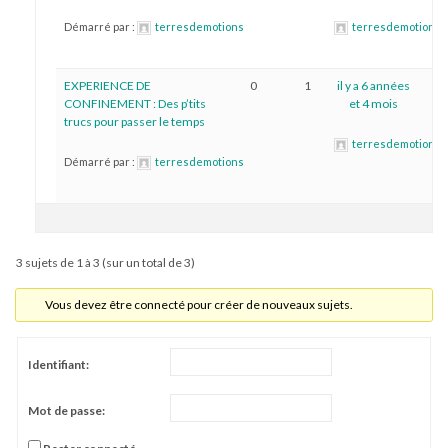
Démarré par :
terresdemotions
terresdemotions
EXPERIENCE DE
0
1
il y a 6 années
CONFINEMENT : Des p’tits
et 4 mois
trucs pour passer le temps
terresdemotions
Démarré par :
terresdemotions
3 sujets de 1 à 3 (sur un total de 3)
Vous devez être connecté pour créer de nouveaux sujets.
Identifiant:
Mot de passe: