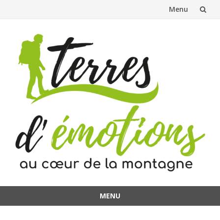
Menu
Aller
au
contenu
MENU
Aller