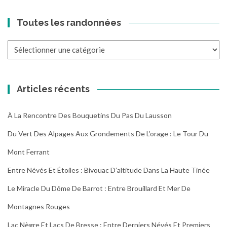
Toutes les randonnées
Toutes
les
randonnées
Articles récents
À La Rencontre Des Bouquetins Du Pas Du Lausson
Du Vert Des Alpages Aux Grondements De L’orage : Le Tour Du
Mont Ferrant
Entre Névés Et Étoiles : Bivouac D’altitude Dans La Haute Tinée
Le Miracle Du Dôme De Barrot : Entre Brouillard Et Mer De
Montagnes Rouges
Lac Nègre Et Lacs De Bresse : Entre Derniers Névés Et Premiers