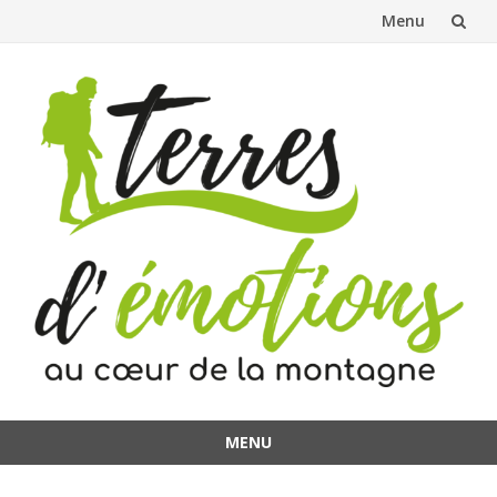
Menu
Aller
au
contenu
MENU
Aller