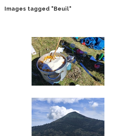
au
contenu
Images tagged "Beuil"