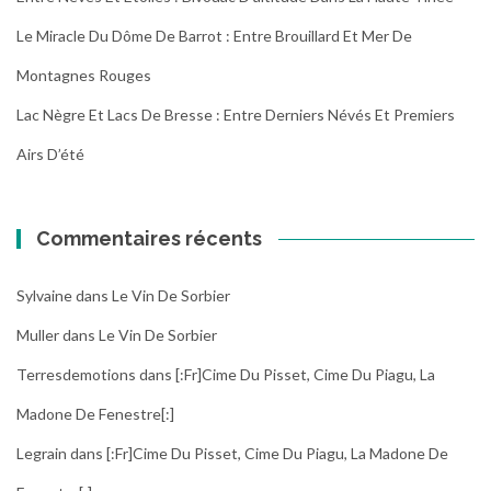
Le Miracle Du Dôme De Barrot : Entre Brouillard Et Mer De
Montagnes Rouges
Lac Nègre Et Lacs De Bresse : Entre Derniers Névés Et Premiers
Airs D’été
Commentaires récents
Sylvaine
dans
Le Vin De Sorbier
Muller
dans
Le Vin De Sorbier
Terresdemotions
dans
[:fr]Cime Du Pisset, Cime Du Piagu, La
Madone De Fenestre[:]
Legrain
dans
[:fr]Cime Du Pisset, Cime Du Piagu, La Madone De