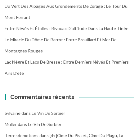
Du Vert Des Alpages Aux Grondements De L’orage : Le Tour Du
Mont Ferrant
Entre Névés Et Étoiles : Bivouac D’altitude Dans La Haute Tinée
Le Miracle Du Dôme De Barrot : Entre Brouillard Et Mer De
Montagnes Rouges
Lac Nègre Et Lacs De Bresse : Entre Derniers Névés Et Premiers
Airs D’été
Commentaires récents
Sylvaine
dans
Le Vin De Sorbier
Muller
dans
Le Vin De Sorbier
Terresdemotions
dans
[:fr]Cime Du Pisset, Cime Du Piagu, La