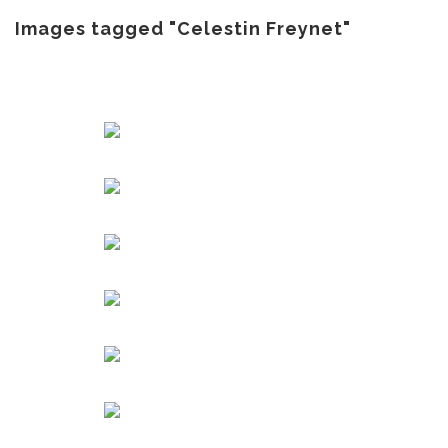
au
contenu
Images tagged "Celestin Freynet"