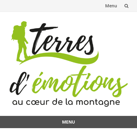
Menu
Aller
au
contenu
MENU
Aller