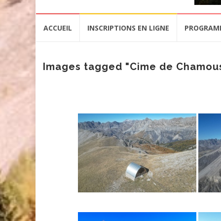
Aller
ACCUEIL
INSCRIPTIONS EN LIGNE
PROGRAM
au
contenu
Images tagged "Cime de Chamous