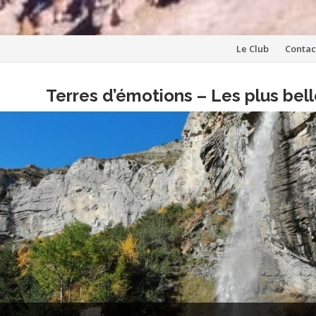
Aller
Le Club
Contac
au
Terres d’émotions – Les plus be
contenu