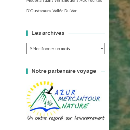
Medetian
dans
WE Emotions Aux Yourtes
D’Oustamura, Vallée Du Var
Les archives
Les
archives
Notre partenaire voyage