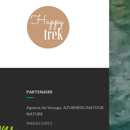
PARTENAIRE
Agence de Voyage AZURMERCANTOUR
NATURE
IM006150013