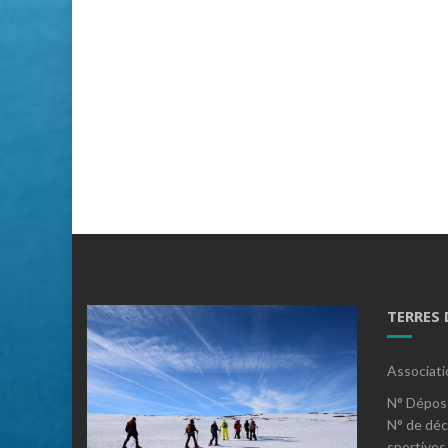
TERRES
Associati
N° Dépos
N° de déc
sportives