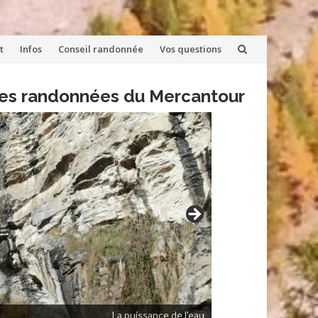
t
Infos
Conseil randonnée
Vos questions
lles randonnées du Mercantour
La puissance de l'eau