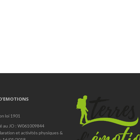
 D’EMOTIONS
on loi 1901
é au JO : W061009844
laration et activités physiques &
 : 16/01/2018