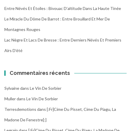
Entre Névés Et Étoiles : Bivouac D’altitude Dans La Haute Tinée
Le Miracle Du Dôme De Barrot : Entre Brouillard Et Mer De
Montagnes Rouges
Lac Nègre Et Lacs De Bresse : Entre Derniers Névés Et Premiers
Airs D’été
Commentaires récents
Sylvaine
dans
Le Vin De Sorbier
Muller
dans
Le Vin De Sorbier
Terresdemotions
dans
[:fr]Cime Du Pisset, Cime Du Piagu, La
Madone De Fenestre[:]
Legrain
dans
[:fr]Cime Du Pisset, Cime Du Piagu, La Madone De