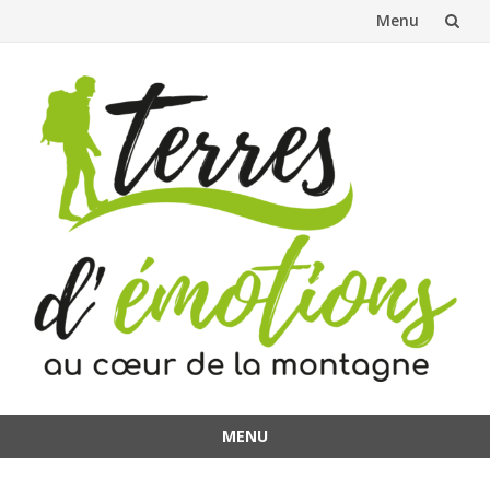
Menu
Aller
au
contenu
MENU
Aller