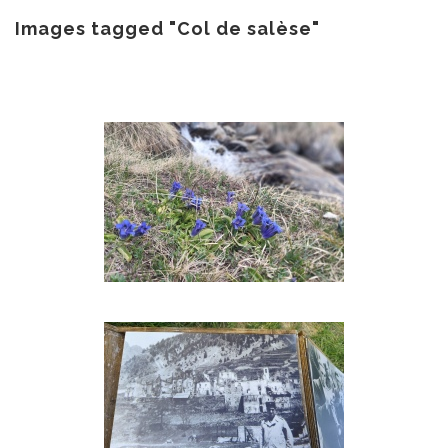
au
contenu
Images tagged "Col de salèse"