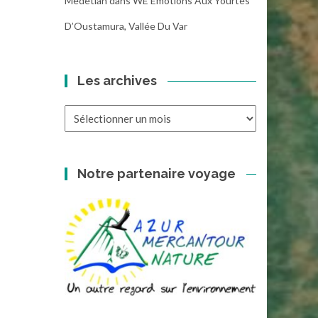
Medetian
dans
WE Emotions Aux Yourtes
D’Oustamura, Vallée Du Var
Les archives
Les
archives
Notre partenaire voyage