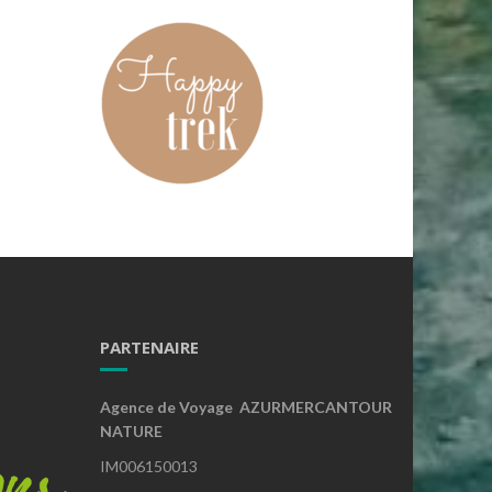
PARTENAIRE
Agence de Voyage AZURMERCANTOUR
NATURE
IM006150013