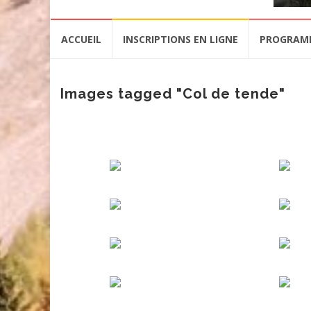
Aller
ACCUEIL
INSCRIPTIONS EN LIGNE
PROGRAM
au
contenu
Images tagged "Col de tende"