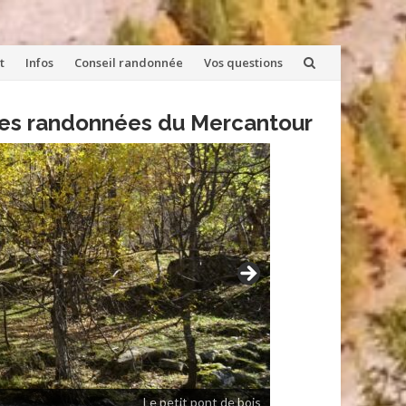
t
Infos
Conseil randonnée
Vos questions
lles randonnées du Mercantour
Le petit pont de bois