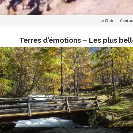
Aller
Le Club
Contac
au
Terres d’émotions – Les plus be
contenu