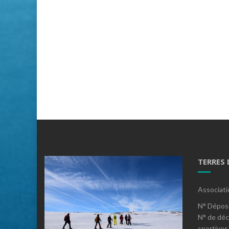
TERRES
Associati
N° Dépos
N° de déc
sportives