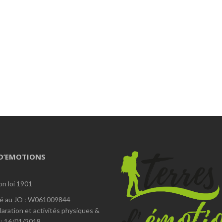
 D’EMOTIONS
on loi 1901
é au JO : W061009844
laration et activités physiques &
 : 16/01/2018