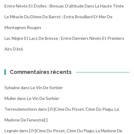
Entre Névés Et Étoiles : Bivouac D’altitude Dans La Haute Tinée
Le Miracle Du Dôme De Barrot : Entre Brouillard Et Mer De
Montagnes Rouges
Lac Nègre Et Lacs De Bresse : Entre Derniers Névés Et Premiers
Airs D’été
Commentaires récents
Sylvaine
dans
Le Vin De Sorbier
Muller
dans
Le Vin De Sorbier
Terresdemotions
dans
[:fr]Cime Du Pisset, Cime Du Piagu, La
Madone De Fenestre[:]
Legrain
dans
[:fr]Cime Du Pisset, Cime Du Piagu, La Madone De