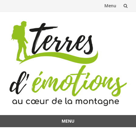
Menu
Aller
au
contenu
MENU
Aller