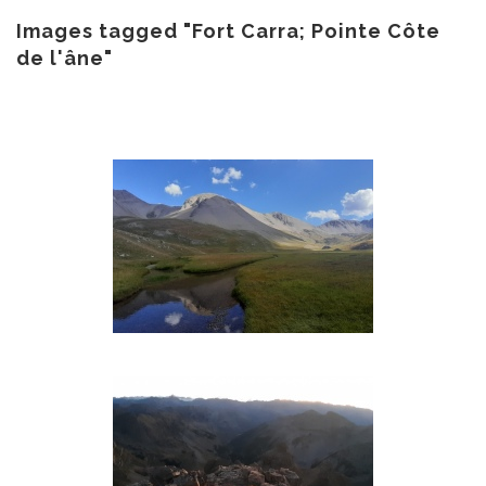
au
contenu
Images tagged "Fort Carra; Pointe Côte
de l'âne"