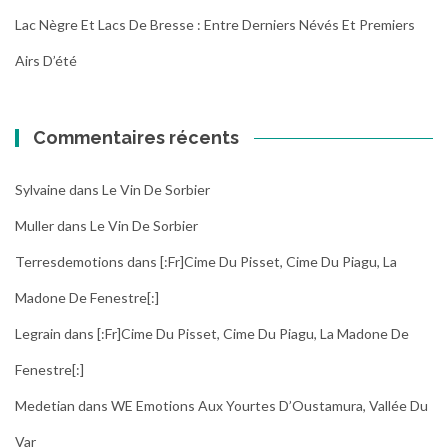
Lac Nègre Et Lacs De Bresse : Entre Derniers Névés Et Premiers
Airs D’été
Commentaires récents
Sylvaine
dans
Le Vin De Sorbier
Muller
dans
Le Vin De Sorbier
Terresdemotions
dans
[:fr]Cime Du Pisset, Cime Du Piagu, La
Madone De Fenestre[:]
Legrain
dans
[:fr]Cime Du Pisset, Cime Du Piagu, La Madone De
Fenestre[:]
Medetian
dans
WE Emotions Aux Yourtes D’Oustamura, Vallée Du
Var