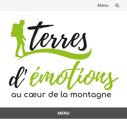
Menu
Aller
au
contenu
MENU
Aller