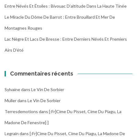
Entre Névés Et Étoiles : Bivouac D’altitude Dans La Haute Tinée
Le Miracle Du Dôme De Barrot : Entre Brouillard Et Mer De
Montagnes Rouges
Lac Nègre Et Lacs De Bresse : Entre Derniers Névés Et Premiers
Airs D’été
Commentaires récents
Sylvaine
dans
Le Vin De Sorbier
Muller
dans
Le Vin De Sorbier
Terresdemotions
dans
[:fr]Cime Du Pisset, Cime Du Piagu, La
Madone De Fenestre[:]
Legrain
dans
[:fr]Cime Du Pisset, Cime Du Piagu, La Madone De