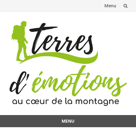
Menu
Aller
au
contenu
MENU
Aller