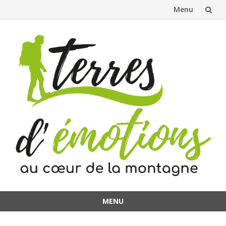
Menu
Aller
au
contenu
MENU
Aller