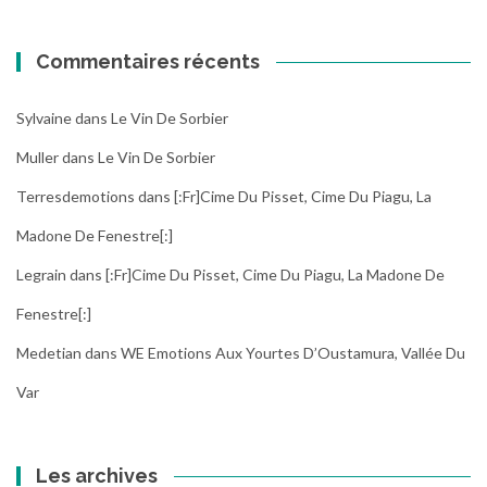
Commentaires récents
Sylvaine
dans
Le Vin De Sorbier
Muller
dans
Le Vin De Sorbier
Terresdemotions
dans
[:fr]Cime Du Pisset, Cime Du Piagu, La
Madone De Fenestre[:]
Legrain
dans
[:fr]Cime Du Pisset, Cime Du Piagu, La Madone De
Fenestre[:]
Medetian
dans
WE Emotions Aux Yourtes D’Oustamura, Vallée Du
Var
Les archives