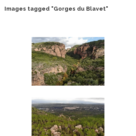
au
contenu
Images tagged "Gorges du Blavet"