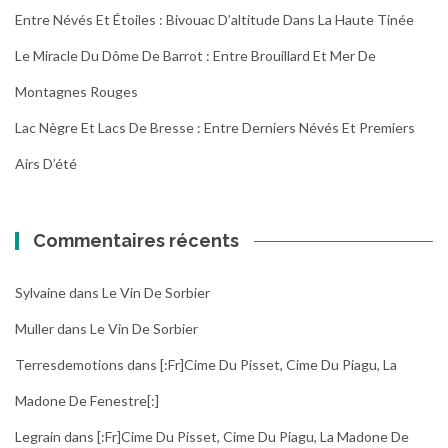
Entre Névés Et Étoiles : Bivouac D’altitude Dans La Haute Tinée
Le Miracle Du Dôme De Barrot : Entre Brouillard Et Mer De
Montagnes Rouges
Lac Nègre Et Lacs De Bresse : Entre Derniers Névés Et Premiers
Airs D’été
Commentaires récents
Sylvaine
dans
Le Vin De Sorbier
Muller
dans
Le Vin De Sorbier
Terresdemotions
dans
[:fr]Cime Du Pisset, Cime Du Piagu, La
Madone De Fenestre[:]
Legrain
dans
[:fr]Cime Du Pisset, Cime Du Piagu, La Madone De