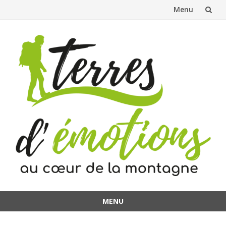
Menu
Aller
au
contenu
MENU
Aller