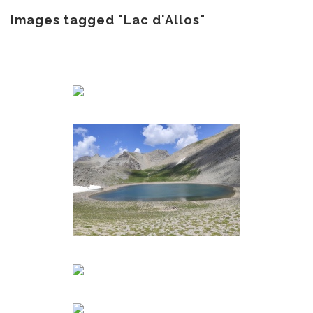
au
contenu
Images tagged "Lac d'Allos"