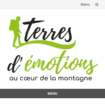
Menu
Aller
au
contenu
MENU
Aller