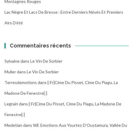
Montagnes Rouges
Lac Nègre Et Lacs De Bresse : Entre Derniers Névés Et Premiers
Airs D’été
Commentaires récents
Sylvaine
dans
Le Vin De Sorbier
Muller
dans
Le Vin De Sorbier
Terresdemotions
dans
[:fr]Cime Du Pisset, Cime Du Piagu, La
Madone De Fenestre[:]
Legrain
dans
[:fr]Cime Du Pisset, Cime Du Piagu, La Madone De
Fenestre[:]
Medetian
dans
WE Emotions Aux Yourtes D’Oustamura, Vallée Du