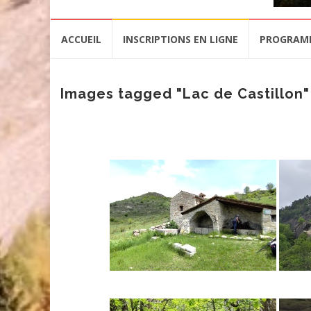
Aller
ACCUEIL
INSCRIPTIONS EN LIGNE
PROGRAM
au
contenu
Images tagged "Lac de Castillon"