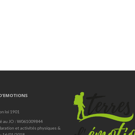
 D’EMOTIONS
on loi 1901
é au JO : W061009844
laration et activités physiques &
 : 16/01/2018