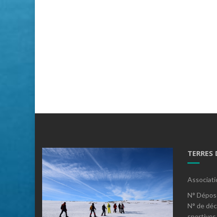
TERRES
Associati
N° Dépos
N° de déc
sportives