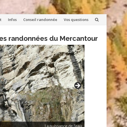
t
Infos
Conseil randonnée
Vos questions
lles randonnées du Mercantour
La puissance de l'eau