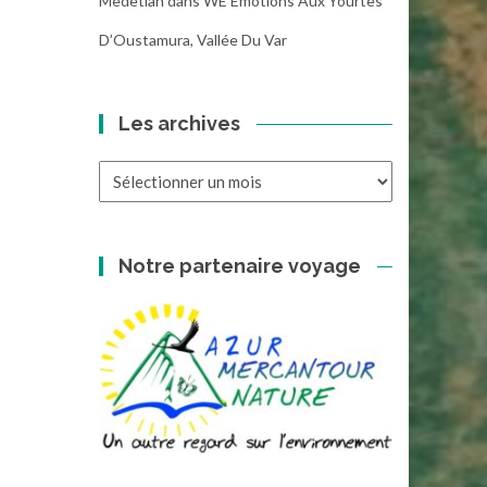
Medetian
dans
WE Emotions Aux Yourtes
D’Oustamura, Vallée Du Var
Les archives
Les
archives
Notre partenaire voyage