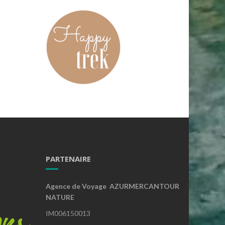
PARTENAIRE
Agence de Voyage AZURMERCANTOUR
NATURE
IM006150013