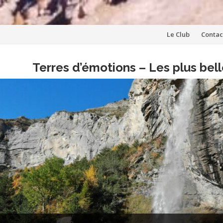
Aller
Le Club
Contac
au
Terres d’émotions – Les plus be
contenu