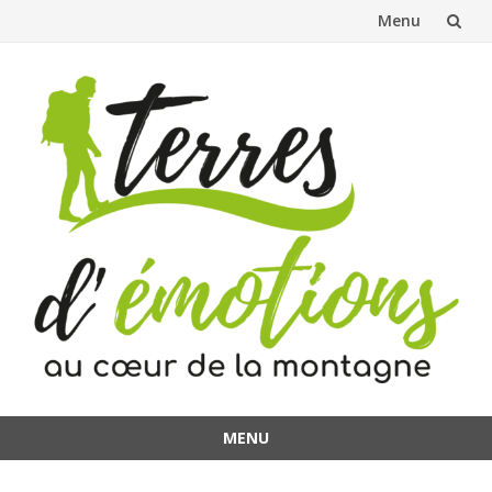
Menu
Aller
au
contenu
MENU
Aller