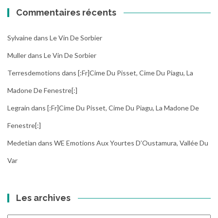
Commentaires récents
Sylvaine
dans
Le Vin De Sorbier
Muller
dans
Le Vin De Sorbier
Terresdemotions
dans
[:fr]Cime Du Pisset, Cime Du Piagu, La
Madone De Fenestre[:]
Legrain
dans
[:fr]Cime Du Pisset, Cime Du Piagu, La Madone De
Fenestre[:]
Medetian
dans
WE Emotions Aux Yourtes D’Oustamura, Vallée Du
Var
Les archives