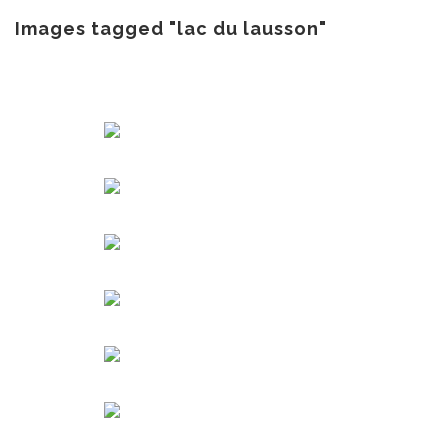
au
contenu
Images tagged "lac du lausson"