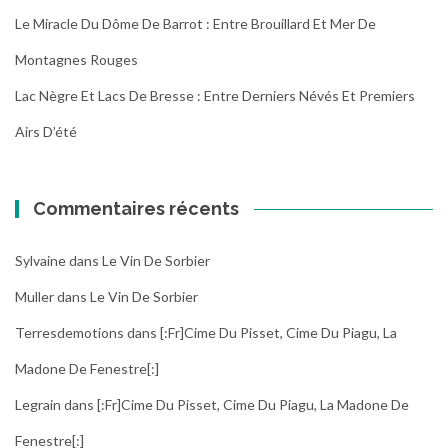
Le Miracle Du Dôme De Barrot : Entre Brouillard Et Mer De
Montagnes Rouges
Lac Nègre Et Lacs De Bresse : Entre Derniers Névés Et Premiers
Airs D’été
Commentaires récents
Sylvaine
dans
Le Vin De Sorbier
Muller
dans
Le Vin De Sorbier
Terresdemotions
dans
[:fr]Cime Du Pisset, Cime Du Piagu, La
Madone De Fenestre[:]
Legrain
dans
[:fr]Cime Du Pisset, Cime Du Piagu, La Madone De
Fenestre[:]