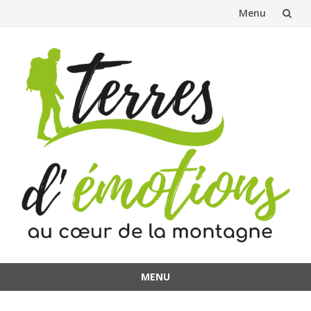
Menu
Aller
au
contenu
MENU
Aller