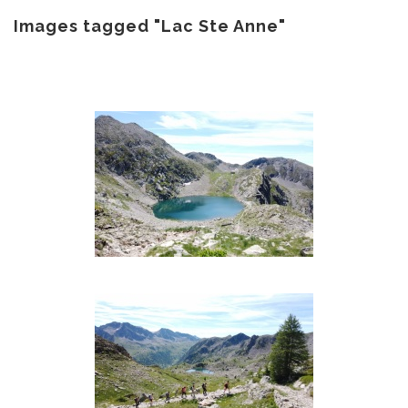
au
contenu
Images tagged "Lac Ste Anne"