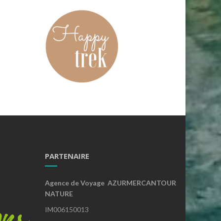
PARTENAIRE
Agence de Voyage AZURMERCANTOUR
NATURE
IM006150013