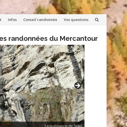
t
Infos
Conseil randonnée
Vos questions
lles randonnées du Mercantour
La puissance de l'eau