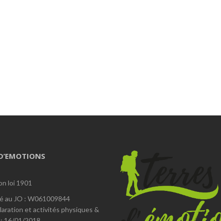
 D’EMOTIONS
on loi 1901
é au JO : W061009844
laration et activités physiques &
 : 16/01/2018