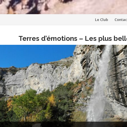
Aller
Le Club
Contac
au
Terres d’émotions – Les plus be
contenu