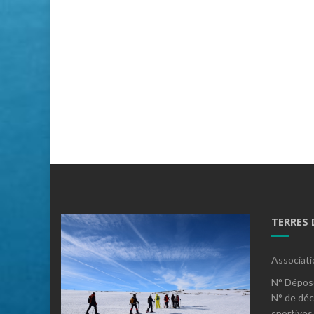
TERRES
Associati
N° Dépos
N° de déc
sportives