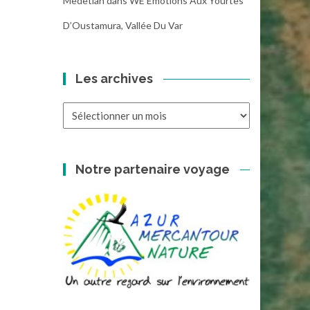
Medetian
dans
WE Emotions Aux Yourtes
D’Oustamura, Vallée Du Var
Les archives
Les
archives
Notre partenaire voyage