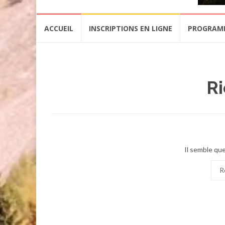
Aller
ACCUEIL
INSCRIPTIONS EN LIGNE
PROGRAM
au
contenu
Ri
Il semble que
Rec
pour
: