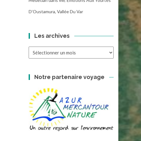
Medetian
dans
WE Emotions Aux Yourtes
D’Oustamura, Vallée Du Var
Les archives
Les
archives
Notre partenaire voyage