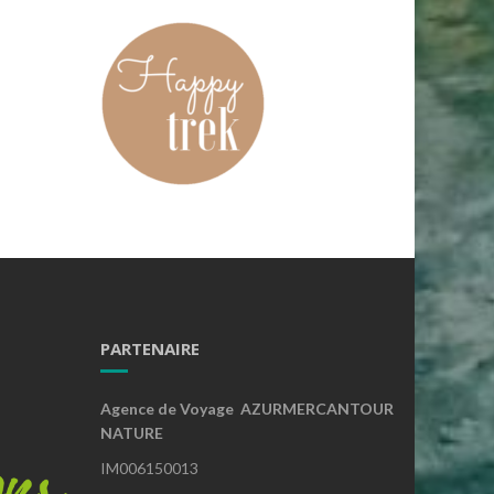
PARTENAIRE
Agence de Voyage AZURMERCANTOUR
NATURE
IM006150013