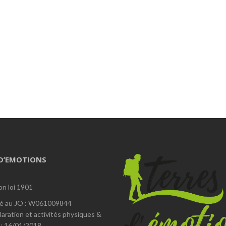
 D’EMOTIONS
on loi 1901
é au JO : W061009844
laration et activités physiques &
 : 16/01/2018