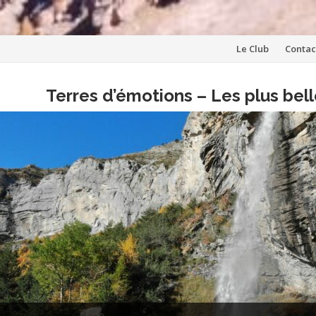
Aller
Le Club
Contac
au
Terres d’émotions – Les plus be
contenu