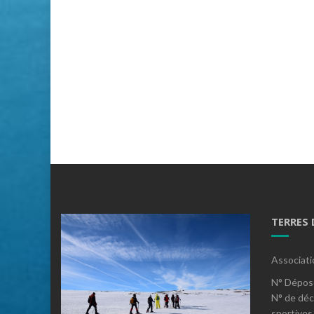
TERRES
Associati
N° Dépos
N° de déc
sportives