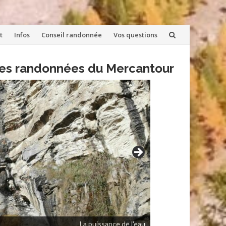
t
Infos
Conseil randonnée
Vos questions
lles randonnées du Mercantour
La puissance de l'eau