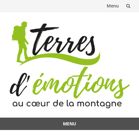
Menu
Aller
au
contenu
MENU
Aller