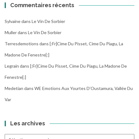
Commentaires récents
Sylvaine
dans
Le Vin De Sorbier
Muller
dans
Le Vin De Sorbier
Terresdemotions
dans
[:fr]Cime Du Pisset, Cime Du Piagu, La
Madone De Fenestre[:]
Legrain
dans
[:fr]Cime Du Pisset, Cime Du Piagu, La Madone De
Fenestre[:]
Medetian
dans
WE Emotions Aux Yourtes D’Oustamura, Vallée Du
Var
Les archives
Les