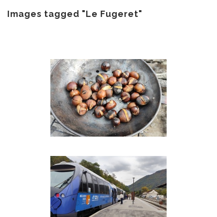
au
contenu
Images tagged "Le Fugeret"