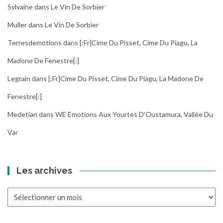
Sylvaine
dans
Le Vin De Sorbier
Muller
dans
Le Vin De Sorbier
Terresdemotions
dans
[:fr]Cime Du Pisset, Cime Du Piagu, La
Madone De Fenestre[:]
Legrain
dans
[:fr]Cime Du Pisset, Cime Du Piagu, La Madone De
Fenestre[:]
Medetian
dans
WE Emotions Aux Yourtes D’Oustamura, Vallée Du
Var
Les archives
Les
archives