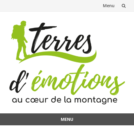
Menu
Aller
au
contenu
MENU
Aller