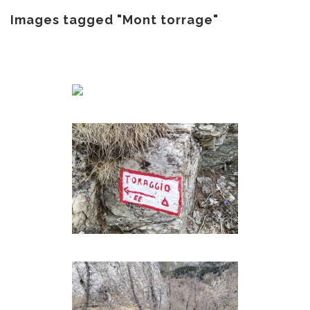
au
contenu
Images tagged "Mont torrage"