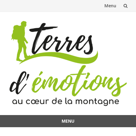
Menu
Aller
au
contenu
MENU
Aller