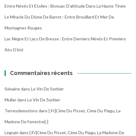
Entre Névés Et Étoiles : Bivouac D’altitude Dans La Haute Tinée
Le Miracle Du Dôme De Barrot : Entre Brouillard Et Mer De
Montagnes Rouges
Lac Nègre Et Lacs De Bresse : Entre Derniers Névés Et Premiers
Airs D’été
Commentaires récents
Sylvaine
dans
Le Vin De Sorbier
Muller
dans
Le Vin De Sorbier
Terresdemotions
dans
[:fr]Cime Du Pisset, Cime Du Piagu, La
Madone De Fenestre[:]
Legrain
dans
[:fr]Cime Du Pisset, Cime Du Piagu, La Madone De