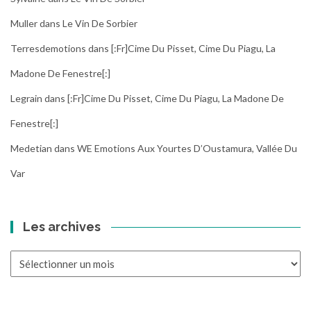
Muller
dans
Le Vin De Sorbier
Terresdemotions
dans
[:fr]Cime Du Pisset, Cime Du Piagu, La
Madone De Fenestre[:]
Legrain
dans
[:fr]Cime Du Pisset, Cime Du Piagu, La Madone De
Fenestre[:]
Medetian
dans
WE Emotions Aux Yourtes D’Oustamura, Vallée Du
Var
Les archives
Les
archives