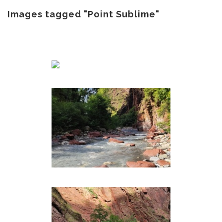
au
contenu
Images tagged "Point Sublime"