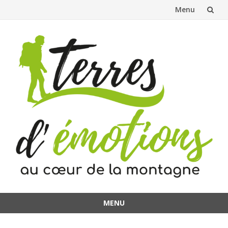
Menu
Aller
au
contenu
MENU
Aller