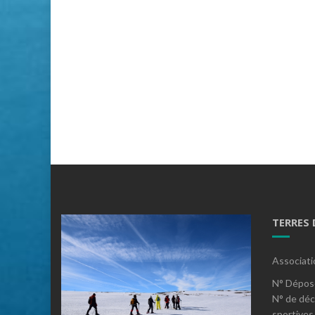
TERRES
Associati
N° Dépos
N° de déc
sportives