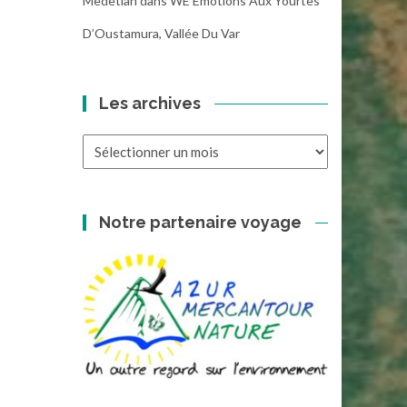
Medetian
dans
WE Emotions Aux Yourtes
D’Oustamura, Vallée Du Var
Les archives
Les
archives
Notre partenaire voyage