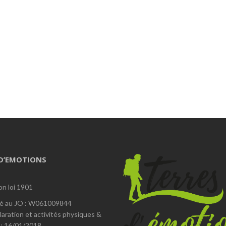
 D’EMOTIONS
on loi 1901
é au JO : W061009844
laration et activités physiques &
 : 16/01/2018