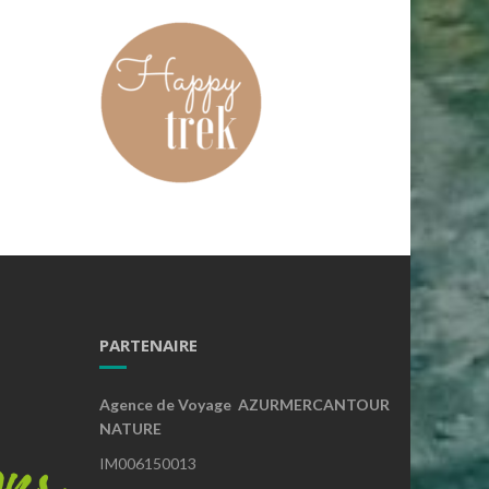
PARTENAIRE
Agence de Voyage AZURMERCANTOUR
NATURE
IM006150013