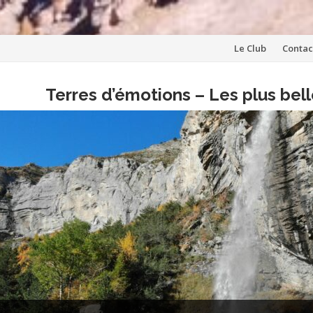
Aller
Le Club
Contac
au
Terres d’émotions – Les plus be
contenu