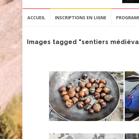
Aller
ACCUEIL
INSCRIPTIONS EN LIGNE
PROGRAM
au
contenu
Images tagged "sentiers médiéva