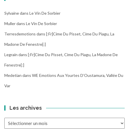
Sylvaine
dans
Le Vin De Sorbier
Muller
dans
Le Vin De Sorbier
Terresdemotions
dans
[:fr]Cime Du Pisset, Cime Du Piagu, La
Madone De Fenestre[:]
Legrain
dans
[:fr]Cime Du Pisset, Cime Du Piagu, La Madone De
Fenestre[:]
Medetian
dans
WE Emotions Aux Yourtes D’Oustamura, Vallée Du
Var
Les archives
Les
archives