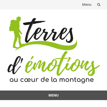
Menu
Aller
au
contenu
MENU
Aller