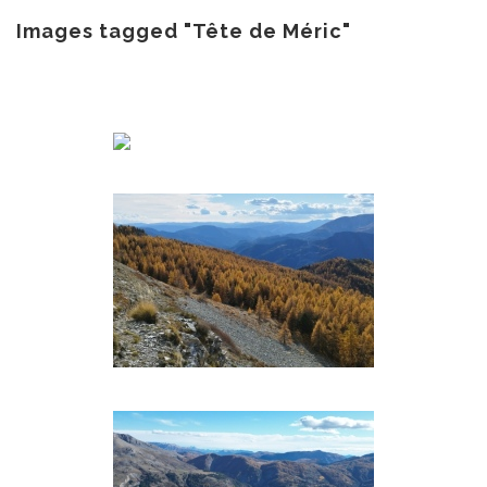
au
contenu
Images tagged "Tête de Méric"