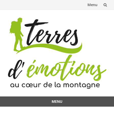
Menu
Aller
au
contenu
MENU
Aller