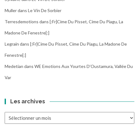
Muller
dans
Le Vin De Sorbier
Terresdemotions
dans
[:fr]Cime Du Pisset, Cime Du Piagu, La
Madone De Fenestre[:]
Legrain
dans
[:fr]Cime Du Pisset, Cime Du Piagu, La Madone De
Fenestre[:]
Medetian
dans
WE Emotions Aux Yourtes D’Oustamura, Vallée Du
Var
Les archives
Les
archives