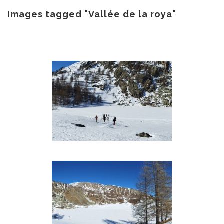
au
contenu
Images tagged "Vallée de la roya"