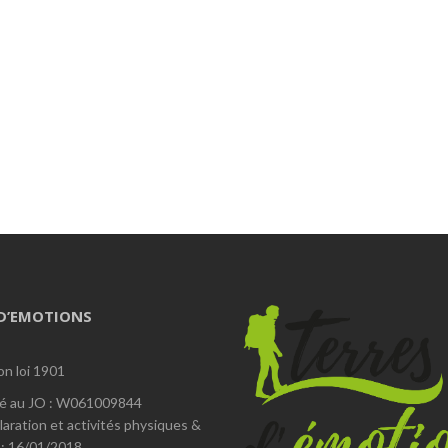
 D’EMOTIONS
on loi 1901
é au JO : W061009844
laration et activités physiques &
 : 16/01/2018