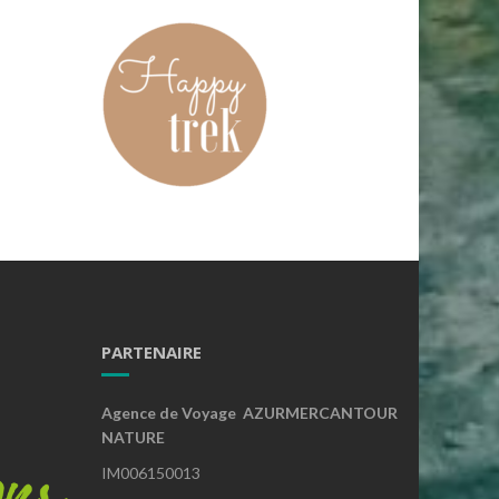
PARTENAIRE
Agence de Voyage AZURMERCANTOUR
NATURE
IM006150013