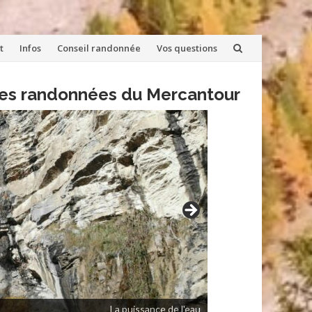
t
Infos
Conseil randonnée
Vos questions
lles randonnées du Mercantour
La puissance de l'eau