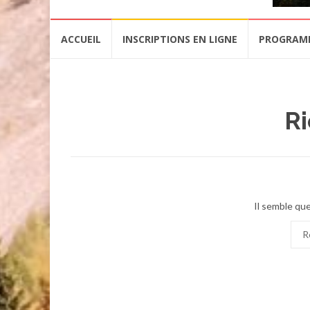
Aller
ACCUEIL
INSCRIPTIONS EN LIGNE
PROGRAM
au
contenu
Ri
Il semble que
Rec
pour
: