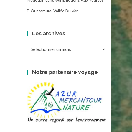
Medetian
dans
WE Emotions Aux Yourtes
D’Oustamura, Vallée Du Var
Les archives
Les
archives
Notre partenaire voyage