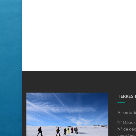
TERRES
Associati
N° Dépos
N° de déc
sportives