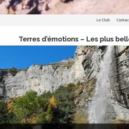
Aller
Le Club
Contac
au
Terres d’émotions – Les plus be
contenu