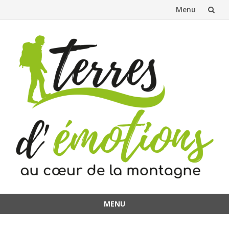
Menu
Aller
au
contenu
MENU
Aller