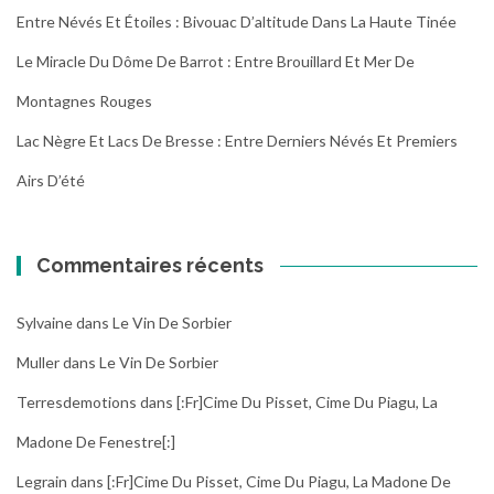
Entre Névés Et Étoiles : Bivouac D’altitude Dans La Haute Tinée
Le Miracle Du Dôme De Barrot : Entre Brouillard Et Mer De
Montagnes Rouges
Lac Nègre Et Lacs De Bresse : Entre Derniers Névés Et Premiers
Airs D’été
Commentaires récents
Sylvaine
dans
Le Vin De Sorbier
Muller
dans
Le Vin De Sorbier
Terresdemotions
dans
[:fr]Cime Du Pisset, Cime Du Piagu, La
Madone De Fenestre[:]
Legrain
dans
[:fr]Cime Du Pisset, Cime Du Piagu, La Madone De