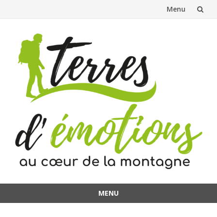
Menu
Aller
au
contenu
MENU
Aller