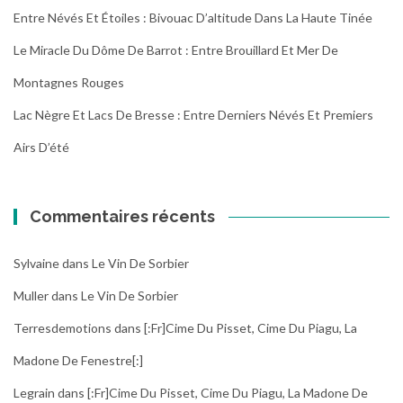
Entre Névés Et Étoiles : Bivouac D’altitude Dans La Haute Tinée
Le Miracle Du Dôme De Barrot : Entre Brouillard Et Mer De
Montagnes Rouges
Lac Nègre Et Lacs De Bresse : Entre Derniers Névés Et Premiers
Airs D’été
Commentaires récents
Sylvaine
dans
Le Vin De Sorbier
Muller
dans
Le Vin De Sorbier
Terresdemotions
dans
[:fr]Cime Du Pisset, Cime Du Piagu, La
Madone De Fenestre[:]
Legrain
dans
[:fr]Cime Du Pisset, Cime Du Piagu, La Madone De