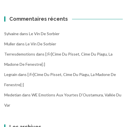
Commentaires récents
Sylvaine
dans
Le Vin De Sorbier
Muller
dans
Le Vin De Sorbier
Terresdemotions
dans
[:fr]Cime Du Pisset, Cime Du Piagu, La
Madone De Fenestre[:]
Legrain
dans
[:fr]Cime Du Pisset, Cime Du Piagu, La Madone De
Fenestre[:]
Medetian
dans
WE Emotions Aux Yourtes D’Oustamura, Vallée Du
Var
Les archives