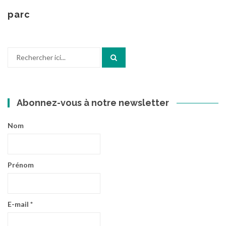
au
contenu
parc
Recherche
pour
:
Abonnez-vous à notre newsletter
Nom
Prénom
E-mail
*