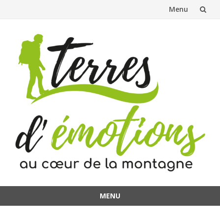
Menu
Aller
au
contenu
MENU
Aller