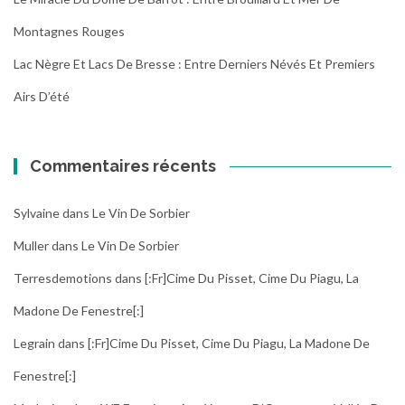
Montagnes Rouges
Lac Nègre Et Lacs De Bresse : Entre Derniers Névés Et Premiers
Airs D’été
Commentaires récents
Sylvaine
dans
Le Vin De Sorbier
Muller
dans
Le Vin De Sorbier
Terresdemotions
dans
[:fr]Cime Du Pisset, Cime Du Piagu, La
Madone De Fenestre[:]
Legrain
dans
[:fr]Cime Du Pisset, Cime Du Piagu, La Madone De
Fenestre[:]