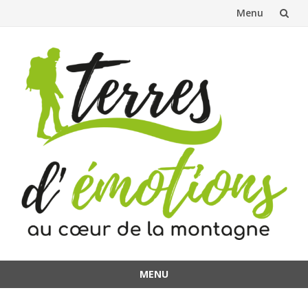
Menu
Aller
au
contenu
MENU
Aller