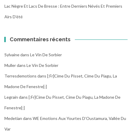
Lac Nègre Et Lacs De Bresse : Entre Derniers Névés Et Premiers
Airs D’été
Commentaires récents
Sylvaine
dans
Le Vin De Sorbier
Muller
dans
Le Vin De Sorbier
Terresdemotions
dans
[:fr]Cime Du Pisset, Cime Du Piagu, La
Madone De Fenestre[:]
Legrain
dans
[:fr]Cime Du Pisset, Cime Du Piagu, La Madone De
Fenestre[:]
Medetian
dans
WE Emotions Aux Yourtes D’Oustamura, Vallée Du
Var