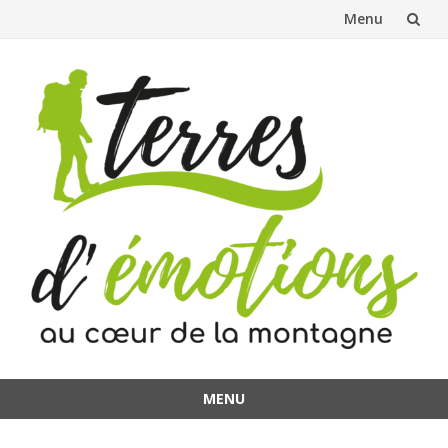
Menu
Aller
au
contenu
MENU
Aller