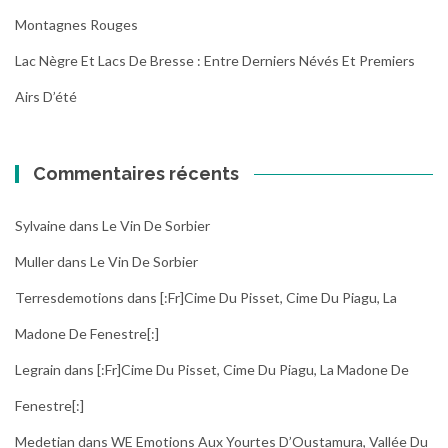
Montagnes Rouges
Lac Nègre Et Lacs De Bresse : Entre Derniers Névés Et Premiers
Airs D’été
Commentaires récents
Sylvaine
dans
Le Vin De Sorbier
Muller
dans
Le Vin De Sorbier
Terresdemotions
dans
[:fr]Cime Du Pisset, Cime Du Piagu, La
Madone De Fenestre[:]
Legrain
dans
[:fr]Cime Du Pisset, Cime Du Piagu, La Madone De
Fenestre[:]
Medetian
dans
WE Emotions Aux Yourtes D’Oustamura, Vallée Du