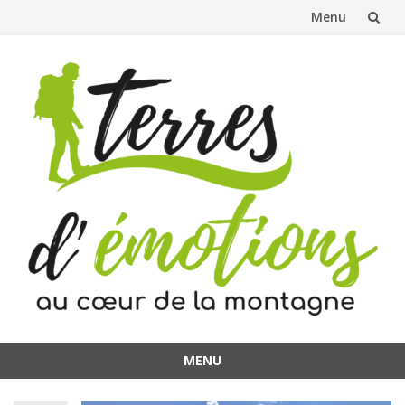
Menu
Aller
au
contenu
MENU
Aller