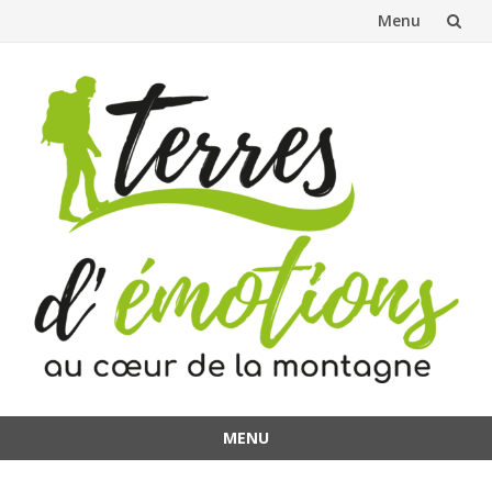
Menu
Aller
au
contenu
MENU
Aller