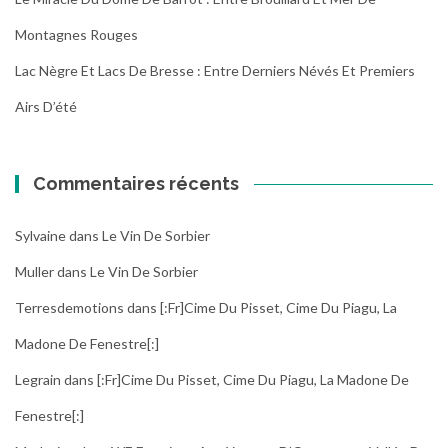
Montagnes Rouges
Lac Nègre Et Lacs De Bresse : Entre Derniers Névés Et Premiers
Airs D’été
Commentaires récents
Sylvaine
dans
Le Vin De Sorbier
Muller
dans
Le Vin De Sorbier
Terresdemotions
dans
[:fr]Cime Du Pisset, Cime Du Piagu, La
Madone De Fenestre[:]
Legrain
dans
[:fr]Cime Du Pisset, Cime Du Piagu, La Madone De
Fenestre[:]