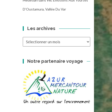
Medetian
dans
WE Emotions Aux Yourtes
D’Oustamura, Vallée Du Var
Les archives
Les
archives
Notre partenaire voyage