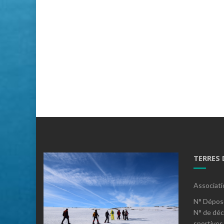
TERRES
Associati
N° Dépos
N° de déc
sportives