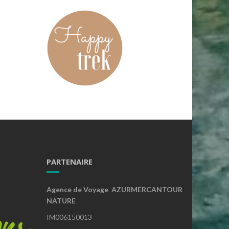
PARTENAIRE
Agence de Voyage AZURMERCANTOUR
NATURE
IM006150013