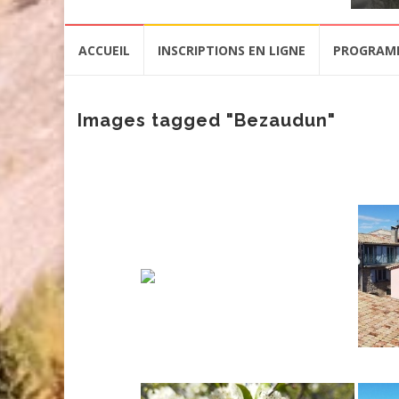
Aller
ACCUEIL
INSCRIPTIONS EN LIGNE
PROGRAM
au
contenu
Images tagged "Bezaudun"