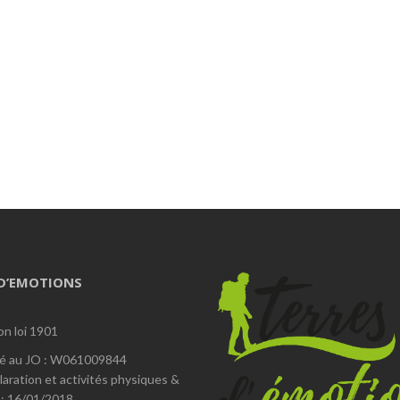
 D’EMOTIONS
on loi 1901
é au JO : W061009844
laration et activités physiques &
 : 16/01/2018