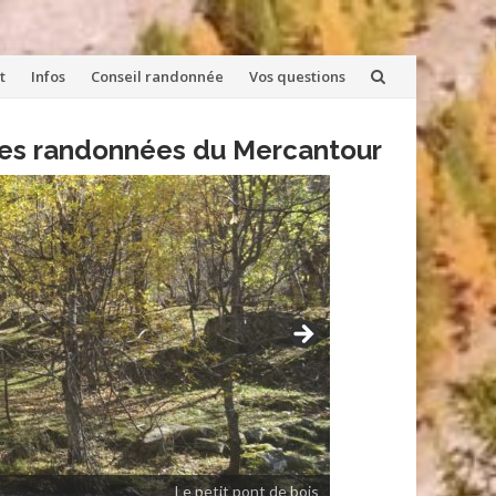
t
Infos
Conseil randonnée
Vos questions
lles randonnées du Mercantour
Le petit pont de bois