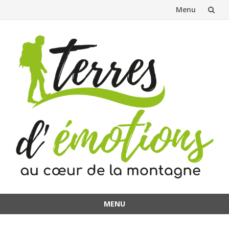
Menu
Aller
au
contenu
MENU
Aller