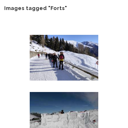
au
contenu
Images tagged "Forts"