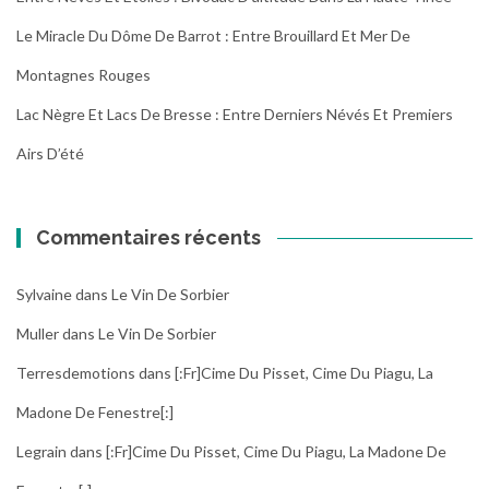
Le Miracle Du Dôme De Barrot : Entre Brouillard Et Mer De
Montagnes Rouges
Lac Nègre Et Lacs De Bresse : Entre Derniers Névés Et Premiers
Airs D’été
Commentaires récents
Sylvaine
dans
Le Vin De Sorbier
Muller
dans
Le Vin De Sorbier
Terresdemotions
dans
[:fr]Cime Du Pisset, Cime Du Piagu, La
Madone De Fenestre[:]
Legrain
dans
[:fr]Cime Du Pisset, Cime Du Piagu, La Madone De