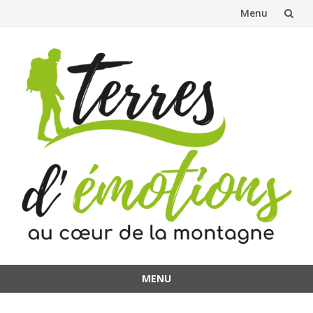
Menu
Aller
au
contenu
MENU
Aller