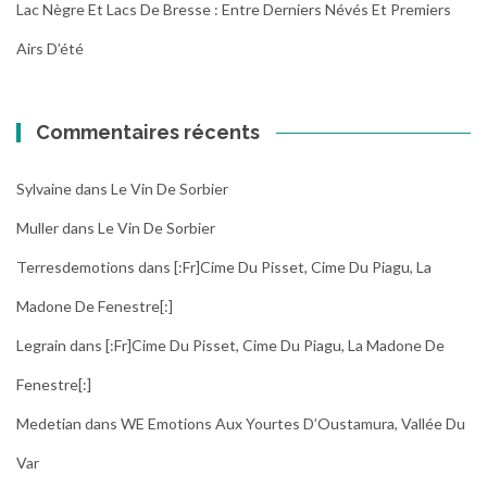
Lac Nègre Et Lacs De Bresse : Entre Derniers Névés Et Premiers
Airs D’été
Commentaires récents
Sylvaine
dans
Le Vin De Sorbier
Muller
dans
Le Vin De Sorbier
Terresdemotions
dans
[:fr]Cime Du Pisset, Cime Du Piagu, La
Madone De Fenestre[:]
Legrain
dans
[:fr]Cime Du Pisset, Cime Du Piagu, La Madone De
Fenestre[:]
Medetian
dans
WE Emotions Aux Yourtes D’Oustamura, Vallée Du
Var