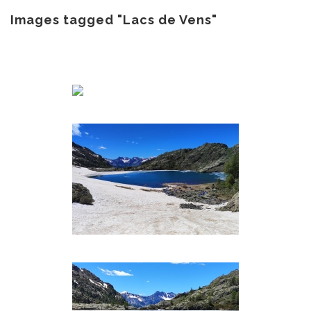
au
contenu
Images tagged "Lacs de Vens"