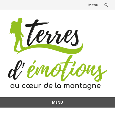
Menu
Aller
au
contenu
MENU
Aller