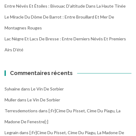
Entre Névés Et Étoiles : Bivouac D’altitude Dans La Haute Tinée
Le Miracle Du Dôme De Barrot : Entre Brouillard Et Mer De
Montagnes Rouges
Lac Nègre Et Lacs De Bresse : Entre Derniers Névés Et Premiers
Airs D’été
Commentaires récents
Sylvaine
dans
Le Vin De Sorbier
Muller
dans
Le Vin De Sorbier
Terresdemotions
dans
[:fr]Cime Du Pisset, Cime Du Piagu, La
Madone De Fenestre[:]
Legrain
dans
[:fr]Cime Du Pisset, Cime Du Piagu, La Madone De