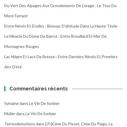
Du Vert Des Alpages Aux Grondements De L’orage : Le Tour Du
Mont Ferrant
Entre Névés Et Étoiles : Bivouac D’altitude Dans La Haute Tinée
Le Miracle Du Dôme De Barrot : Entre Brouillard Et Mer De
Montagnes Rouges
Lac Nègre Et Lacs De Bresse : Entre Derniers Névés Et Premiers
Airs D’été
Commentaires récents
Sylvaine
dans
Le Vin De Sorbier
Muller
dans
Le Vin De Sorbier
Terresdemotions
dans
[:fr]Cime Du Pisset, Cime Du Piagu, La