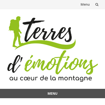
Menu
Aller
au
contenu
MENU
Aller