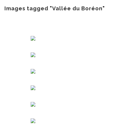
au
contenu
Images tagged "Vallée du Boréon"