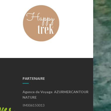
PARTENAIRE
Agence de Voyage AZURMERCANTOUR
NATURE
IM006150013