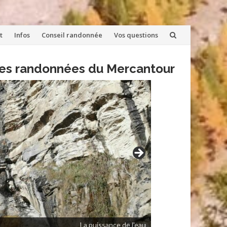
t
Infos
Conseil randonnée
Vos questions
lles randonnées du Mercantour
La puissance de l'eau