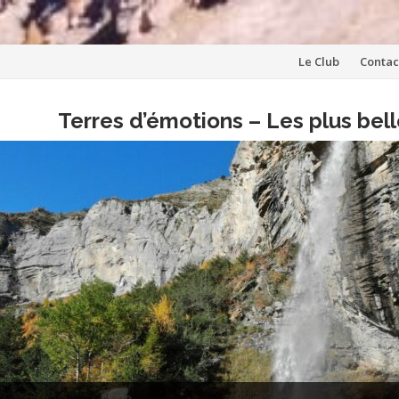
Aller
Le Club
Contac
au
Terres d’émotions – Les plus be
contenu