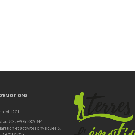
 D’EMOTIONS
on loi 1901
é au JO : W061009844
laration et activités physiques &
 : 16/01/2018