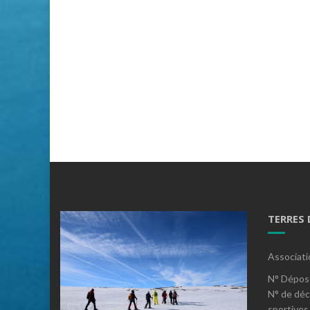
TERRES
Associati
N° Dépos
N° de déc
sportives