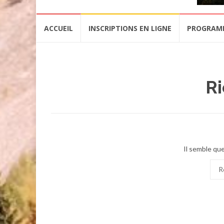
Aller
ACCUEIL
INSCRIPTIONS EN LIGNE
PROGRAM
au
contenu
Ri
Il semble que
Rec
pour
: