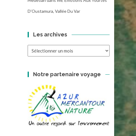
Medetian
dans
WE Emotions Aux Yourtes
D’Oustamura, Vallée Du Var
Les archives
Les
archives
Notre partenaire voyage