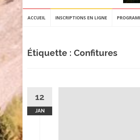
Aller
ACCUEIL
INSCRIPTIONS EN LIGNE
PROGRAM
au
contenu
Étiquette :
Confitures
12
JAN