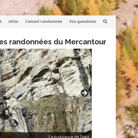
t
Infos
Conseil randonnée
Vos questions
lles randonnées du Mercantour
La puissance de l'eau