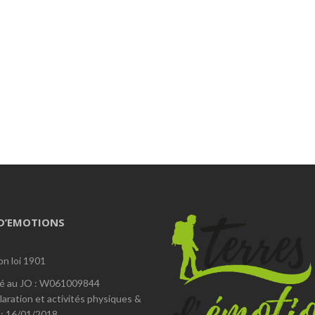
 D’EMOTIONS
on loi 1901
é au JO : W061009844
laration et activités physiques &
 : 16/01/2018