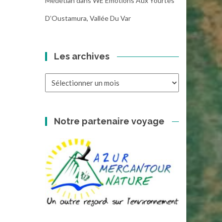
Medetian
dans
WE Emotions Aux Yourtes
D’Oustamura, Vallée Du Var
Les archives
Les
archives
Notre partenaire voyage