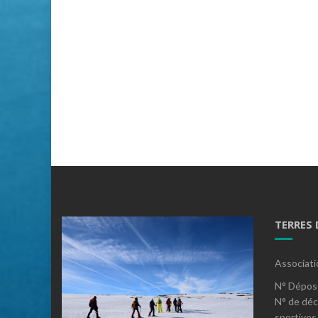
TERRES
Associati
N° Dépos
N° de déc
sportives