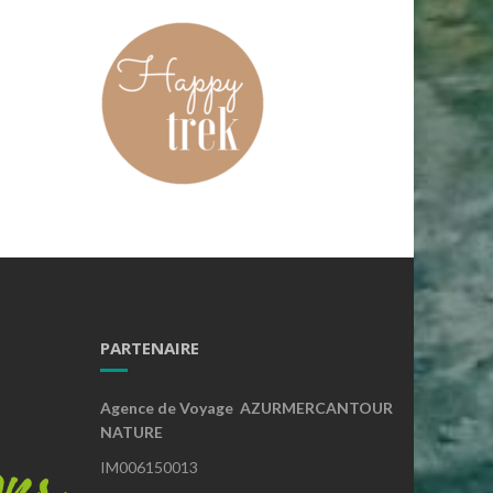
PARTENAIRE
Agence de Voyage AZURMERCANTOUR
NATURE
IM006150013