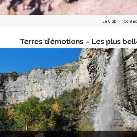
Aller
Le Club
Contac
au
Terres d’émotions – Les plus be
contenu