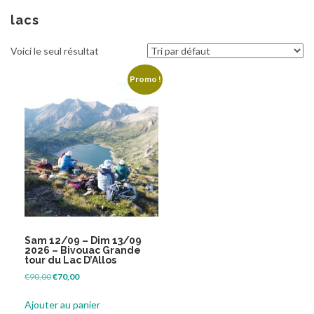
au
contenu
lacs
Voici le seul résultat
Promo !
Sam 12/09 – Dim 13/09
2026 – Bivouac Grande
tour du Lac D’Allos
Le
Le
€
90,00
€
70,00
prix
prix
initial
actuel
Ajouter au panier