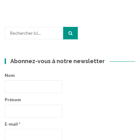
était :
est :
€90,00.
€70,00.
Recherche
pour
:
Abonnez-vous à notre newsletter
Nom
Prénom
E-mail
*