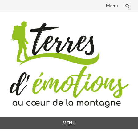
Menu
Aller
au
contenu
MENU
Aller