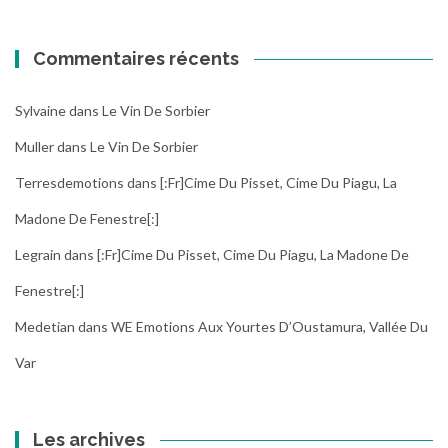
Commentaires récents
Sylvaine
dans
Le Vin De Sorbier
Muller
dans
Le Vin De Sorbier
Terresdemotions
dans
[:fr]Cime Du Pisset, Cime Du Piagu, La
Madone De Fenestre[:]
Legrain
dans
[:fr]Cime Du Pisset, Cime Du Piagu, La Madone De
Fenestre[:]
Medetian
dans
WE Emotions Aux Yourtes D’Oustamura, Vallée Du
Var
Les archives